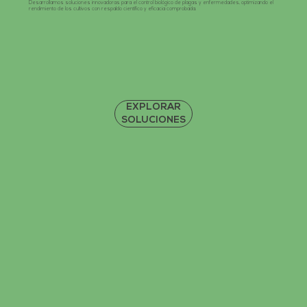
Desarrollamos soluciones innovadoras para el control biológico de plagas y enfermedades, optimizando el
rendimiento de los cultivos con respaldo científico y eficacia comprobada.
EXPLORAR
SOLUCIONES